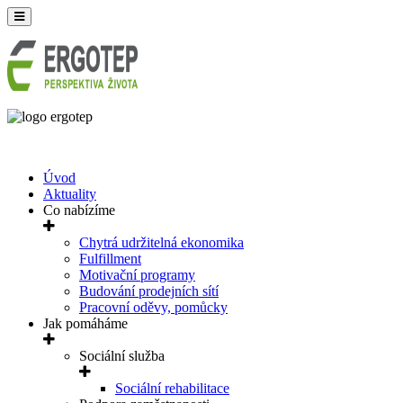
Úvod
Aktuality
Co nabízíme
Chytrá udržitelná ekonomika
Fulfillment
Motivační programy
Budování prodejních sítí
Pracovní oděvy, pomůcky
Jak pomáháme
Sociální služba
Sociální rehabilitace