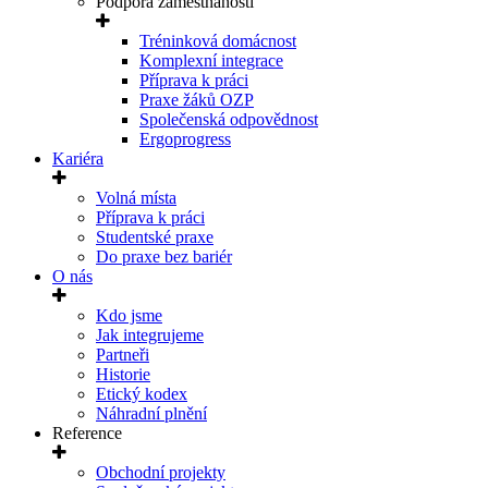
Podpora zaměstnanosti
Tréninková domácnost
Komplexní integrace
Příprava k práci
Praxe žáků OZP
Společenská odpovědnost
Ergoprogress
Kariéra
Volná místa
Příprava k práci
Studentské praxe
Do praxe bez bariér
O nás
Kdo jsme
Jak integrujeme
Partneři
Historie
Etický kodex
Náhradní plnění
Reference
Obchodní projekty