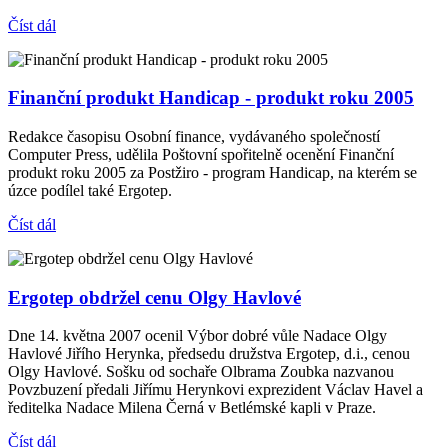
Číst dál
Finanční produkt Handicap - produkt roku 2005
Redakce časopisu Osobní finance, vydávaného společností
Computer Press, udělila Poštovní spořitelně ocenění Finanční
produkt roku 2005 za Postžiro - program Handicap, na kterém se
úzce podílel také Ergotep.
Číst dál
Ergotep obdržel cenu Olgy Havlové
Dne 14. května 2007 ocenil Výbor dobré vůle Nadace Olgy
Havlové Jiřího Herynka, předsedu družstva Ergotep, d.i., cenou
Olgy Havlové. Sošku od sochaře Olbrama Zoubka nazvanou
Povzbuzení předali Jiřímu Herynkovi exprezident Václav Havel a
ředitelka Nadace Milena Černá v Betlémské kapli v Praze.
Číst dál