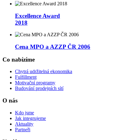
Excellence Award
2018
Cena MPO a AZZP ČR 2006
Co nabízíme
Chytrá udržitelná ekonomika
Fulfillment
Motivační programy
Budování prodejních sítí
O nás
Kdo jsme
Jak integrujeme
Aktuality
Partneři