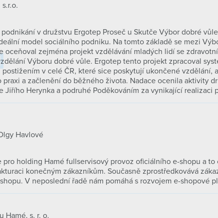
s.r.o.
o podnikání v družstvu Ergotep Proseč u Skutče Výbor dobré vůl
ideální model sociálního podniku. Na tomto základě se mezi Výb
e oceňoval zejména projekt vzdělávání mladých lidí se zdravotním
dělání Výboru dobré vůle. Ergotep tento projekt zpracoval syste
m postižením v celé ČR, které sice poskytují ukončené vzdělání,
praxi a začlenění do běžného života. Nadace ocenila aktivity d
e Jiřího Herynka a podruhé Poděkováním za vynikající realizaci 
Olgy Havlové
e pro holding Hamé fullservisový provoz oficiálního e-shopu a to
 fakturaci konečným zákazníkům. Současně zprostředkovává zákaz
shopu. V neposlední řadě nám pomáhá s rozvojem e-shopové pl
 Hamé, s. r. o.