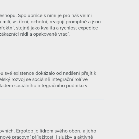
 eshopu. Spolupráce s nimi je pro nás velmi
ilí, vstřícní, ochotní, reagují promptně a jsou
ktní, stejně jako kvalita a rychlost expedice
ákazníci rádi a opakovaně vrací.
u své existence dokázalo od nadšení přejít k
ský rozvoj se sociálně integrační rolí ve
kladem sociálního integračního podniku v
vních. Ergotep je lídrem svého oboru a jeho
vé pracovní příležitosti i služby a aktivně