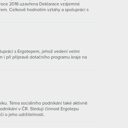
v roce 2016 uzavřena Deklarace vzájemné
rem. Celkově hodnotím vztahy a spolupráci s
olupráci s Ergotepem, jehož vedení velmi
m i při přípravě dotačního programu kraje na
niku. Téma sociálního podnikání také aktivně
podnikání v ČR. Sleduji činnost Ergotepu
 o jeho udržitelnosti.