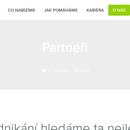
CO NABÍZÍME
JAK POMÁHÁME
KARIÉRA
O NÁS
Partneři
O nás
Partneři
dnikání hledáme ta nejl