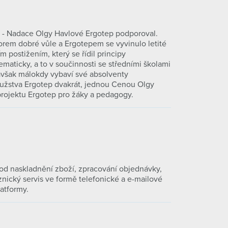
e - Nadace Olgy Havlové Ergotep podporoval.
orem dobré vůle a Ergotepem se vyvinulo letité
 postižením, který se řídil principy
maticky, a to v součinnosti se středními školami
 avšak málokdy vybaví své absolventy
ružstva Ergotep dvakrát, jednou Cenou Olgy
projektu Ergotep pro žáky a pedagogy.
 od naskladnění zboží, zpracování objednávky,
nický servis ve formě telefonické a e-mailové
atformy.