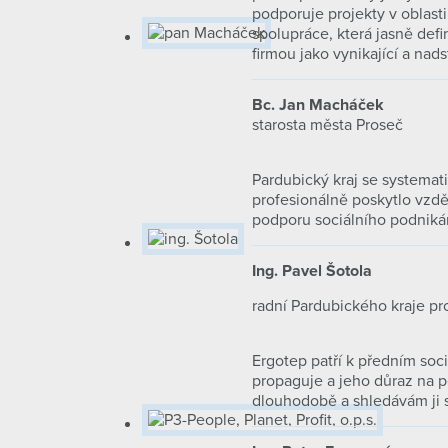
podporuje projekty v oblas
spolupráce, která jasně def
firmou jako vynikající a nad
Bc. Jan Macháček
starosta města Proseč
Pardubický kraj se systemat
profesionálně poskytlo vzděl
podporu sociálního podniká
Ing. Pavel Šotola
radní Pardubického kraje pro
Ergotep patří k předním soc
propaguje a jeho důraz na p
dlouhodobě a shledávám ji 