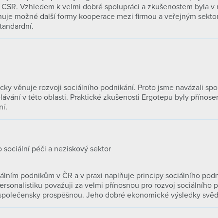
ti CSR. Vzhledem k velmi dobré spolupráci a zkušenostem byla 
inuje možné další formy kooperace mezi firmou a veřejným sekto
standardní.
icky věnuje rozvoji sociálního podnikání. Proto jsme navázali sp
ávání v této oblasti. Praktické zkušenosti Ergotepu byly přínose
ní.
 sociální péči a neziskový sektor
iálním podnikům v ČR a v praxi naplňuje principy sociálního pod
ersonalistiku považuji za velmi přínosnou pro rozvoj sociálního 
společensky prospěšnou. Jeho dobré ekonomické výsledky svědčí