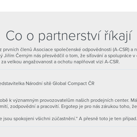
Co o partnerství říkají
z prvních členů Asociace společenské odpovědnosti (A-CSR) a na
 Jiřím Černým nás přesvědčil o tom, že síťování a spolupráce v 
a velkou angažovanost a ochotu naplňovat vizi A-CSR.
edstavitelka Národní sítě Global Compact ČR
obě k významným provozovatelům našich prodejních center. Má t
ití, zodpovědní a pracovití. Ergotep je pro nás zárukou toho, 
 jsou spokojeni všichni zúčastnění.“ A přesně toto je ten případ