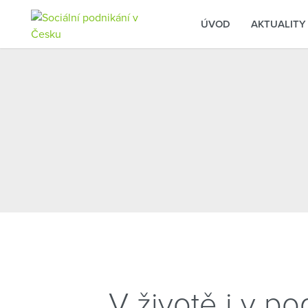
ÚVOD
AKTUALITY
V životě i v po