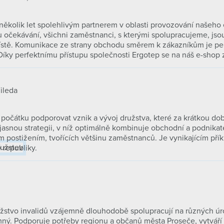
ž několik let spolehlivým partnerem v oblasti provozování našeho
očekávání, všichni zaměstnanci, s kterými spolupracujeme, jsou m
stě. Komunikace ze strany obchodu směrem k zákazníkům je perfe
íky perfektnímu přístupu společnosti Ergotep se na náš e-shop z
ileda
 počátku podporovat vznik a vývoj družstva, které za krátkou dob
jasnou strategii, v níž optimálně kombinuje obchodní a podnikatel
 postižením, tvořících většinu zaměstnanců. Je vynikajícím pří
republiky.
žstvo invalidů vzájemně dlouhodobě spolupracují na různých úro
ný. Podporuje potřeby regionu a občanů města Proseče, vytváří no