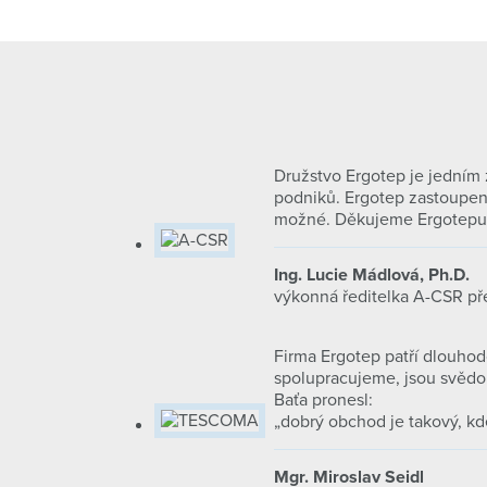
Družstvo Ergotep je jedním 
podniků. Ergotep zastoupený
možné. Děkujeme Ergotepu z
Ing. Lucie Mádlová, Ph.D.
výkonná ředitelka A-CSR př
Firma Ergotep patří dlouhod
spolupracujeme, jsou svědom
Baťa pronesl:
„dobrý obchod je takový, kde
Mgr. Miroslav Seidl