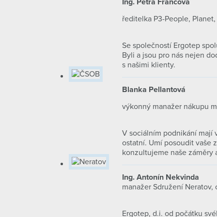
Ing. Petra Francová
ředitelka P3-People, Planet, P
Se společností Ergotep spol
Byli a jsou pro nás nejen 
s našimi klienty.
Blanka Pellantová
výkonný manažer nákupu maj
V sociálním podnikání mají v
ostatní. Umí posoudit vaše 
konzultujeme naše záměry a
Ing. Antonín Nekvinda
manažer Sdružení Neratov, o
Ergotep, d.i. od počátku sv