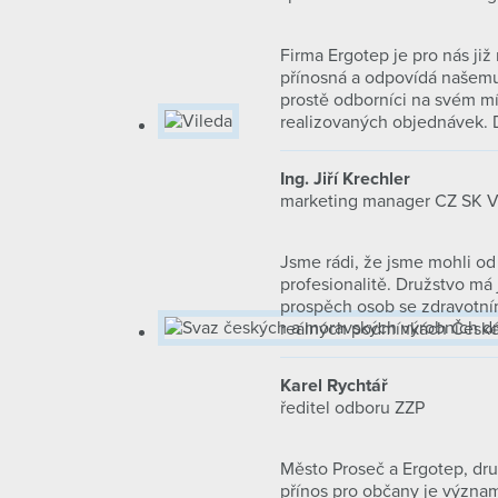
Firma Ergotep je pro nás ji
přínosná a odpovídá našemu 
prostě odborníci na svém mí
realizovaných objednávek. D
Ing. Jiří Krechler
marketing manager CZ SK V
Jsme rádi, že jsme mohli od
profesionalitě. Družstvo má 
prospěch osob se zdravotním
reálných podmínkách České 
Karel Rychtář
ředitel odboru ZZP
Město Proseč a Ergotep, dru
přínos pro občany je význam