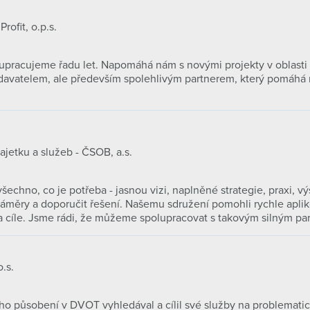
rofit, o.p.s.
upracujeme řadu let. Napomáhá nám s novými projekty v oblasti
dodavatelem, ale především spolehlivým partnerem, který pomáhá
etku a služeb - ČSOB, a.s.
šechno, co je potřeba - jasnou vizi, naplněné strategie, praxi, vý
záměry a doporučit řešení. Našemu sdružení pomohli rychle apliko
 cíle. Jsme rádi, že můžeme spolupracovat s takovým silným pa
.s.
ého působení v DVOT vyhledával a cílil své služby na problemati