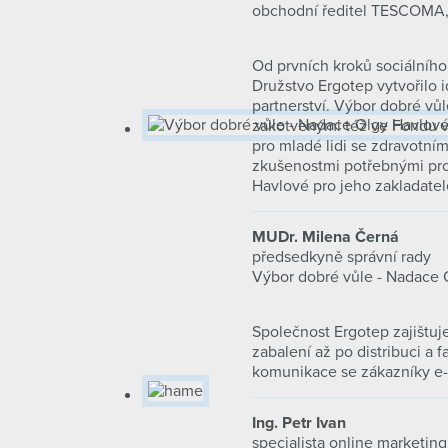
obchodní ředitel TESCOMA, 
Od prvních kroků sociálníh
Družstvo Ergotep vytvořilo 
partnerství. Výbor dobré vůl
zakotvenými též ve Fondu vz
pro mladé lidi se zdravotní
zkušenostmi potřebnými pro 
Havlové pro jeho zakladatel
MUDr. Milena Černá
předsedkyně správní rady
Výbor dobré vůle - Nadace 
Společnost Ergotep zajištuj
zabalení až po distribuci a
komunikace se zákazníky e-
Ing. Petr Ivan
specialista online marketingu