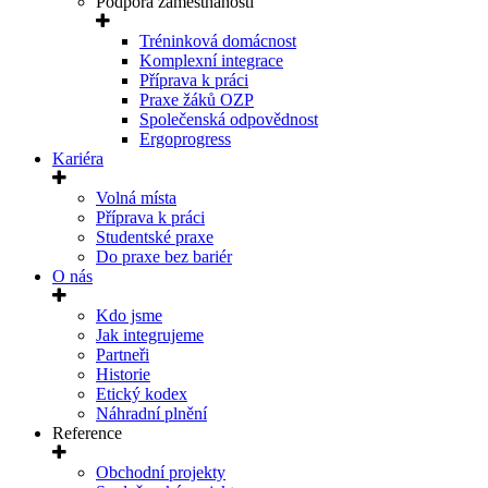
Podpora zaměstnanosti
Tréninková domácnost
Komplexní integrace
Příprava k práci
Praxe žáků OZP
Společenská odpovědnost
Ergoprogress
Kariéra
Volná místa
Příprava k práci
Studentské praxe
Do praxe bez bariér
O nás
Kdo jsme
Jak integrujeme
Partneři
Historie
Etický kodex
Náhradní plnění
Reference
Obchodní projekty