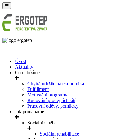
Úvod
Aktuality
Co nabízíme
Chytrá udržitelná ekonomika
Fulfillment
Motivační programy
Budování prodejních sítí
Pracovní oděvy, pomůcky
Jak pomáháme
Sociální služba
Sociální rehabilitace