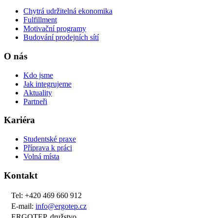
Chytrá udržitelná ekonomika
Fulfillment
Motivační programy
Budování prodejních sítí
O nás
Kdo jsme
Jak integrujeme
Aktuality
Partneři
Kariéra
Studentské praxe
Příprava k práci
Volná místa
Kontakt
Tel: +420 469 660 912
E-mail:
info@ergotep.cz
ERGOTEP, družstvo