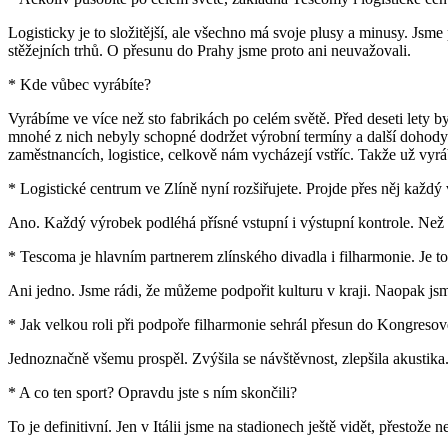
Logisticky je to složitější, ale všechno má svoje plusy a minusy. Jsme
stěžejních trhů. O přesunu do Prahy jsme proto ani neuvažovali.
* Kde vůbec vyrábíte?
Vyrábíme ve více než sto fabrikách po celém světě. Před deseti lety 
mnohé z nich nebyly schopné dodržet výrobní termíny a další dohody. P
zaměstnancích, logistice, celkově nám vycházejí vstříc. Takže už vy
* Logistické centrum ve Zlíně nyní rozšiřujete. Projde přes něj každý
Ano. Každý výrobek podléhá přísné vstupní i výstupní kontrole. Ne
* Tescoma je hlavním partnerem zlínského divadla i filharmonie. Je t
Ani jedno. Jsme rádi, že můžeme podpořit kulturu v kraji. Naopak jsm
* Jak velkou roli při podpoře filharmonie sehrál přesun do Kongresov
Jednoznačně všemu prospěl. Zvýšila se návštěvnost, zlepšila akustik
* A co ten sport? Opravdu jste s ním skončili?
To je definitivní. Jen v Itálii jsme na stadionech ještě vidět, přestože