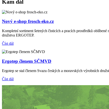
Kam dál
Nový e-shop frosch-eko.cz
Kompletní sortiment šetrných čisticích a pracích prostředků oblíbe
družstva ERGOTEP.
Číst dál
Ergotep členem SČMVD
Ergotep se stal členem Svazu českých a moravských výrobních družst
Číst dál