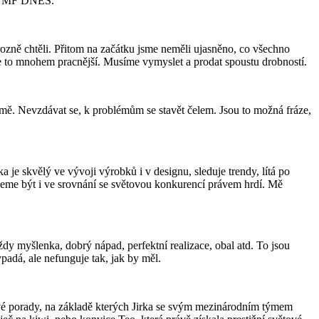
pro MF DNES.
ozně chtěli. Přitom na začátku jsme neměli ujasněno, co všechno
 je to mnohem pracnější. Musíme vymyslet a prodat spoustu drobností.
rmě. Nevzdávat se, k problémům se stavět čelem. Jsou to možná fráze,
je skvělý ve vývoji výrobků i v designu, sleduje trendy, lítá po
žeme být i ve srovnání se světovou konkurencí právem hrdí. Mě
dy myšlenka, dobrý nápad, perfektní realizace, obal atd. To jsou
ypadá, ale nefunguje tak, jak by měl.
vé porady, na základě kterých Jirka se svým mezinárodním týmem