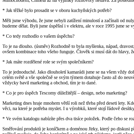
Mimochodem, Chmela až na výjimky rozhovory nedává. Za posledních
* Jak těžké bylo prosadit se v oboru kuchyňských potřeb?
Měli jsme výhodu, že jsme nebyli zatížení minulostí a začínali od n
budeme dělat. Byli jsme úspěšní i v elektru, ale v roce 1995 jsme se
* Co tedy rozhodlo o vašem úspěchu?
To je na dlouho. (úsměv) Rozhodně to byla myšlenka, nápad, dravost, 
ovšem kombinace toho všeho funguje. Člověk si musí dát do hlavy, že 
* Jak máte rozdělené role se svým společníkem?
To je jednoduché. Jako dlouholetí kamarádi jsme se na všem vždy doho
celém světě a vše společně se svým týmem dotahuje často až do neuv
vždycky bavil marketing a obchod, tím je to dané.
* Co je pro úspěch Tescomy důležitější – design, nebo marketing?
Marketing dnes hraje mnohem větší roli než třeba před deseti lety. K
věci, na které je potřeba myslet. I u výrobků, které stojí řádově desí
* Ve svém katalogu nabízíte přes dva tisíce položek. Podle čeho se roz
Směřování produktů je koníčkem a doménou Jirky, který po diskusi p