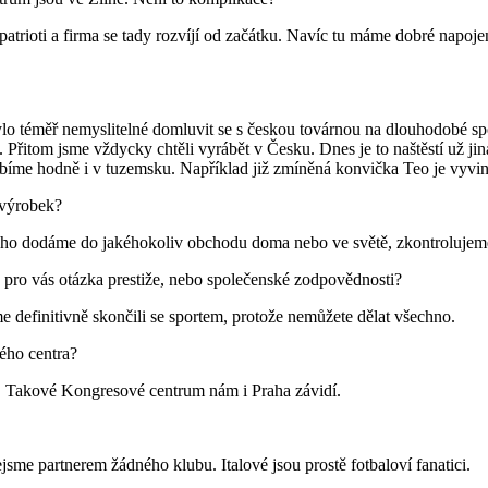
 patrioti a firma se tady rozvíjí od začátku. Navíc tu máme dobré napoje
bylo téměř nemyslitelné domluvit se s českou továrnou na dlouhodobé sp
řitom jsme vždycky chtěli vyrábět v Česku. Dnes je to naštěstí už jina
rábíme hodně i v tuzemsku. Například již zmíněná konvička Teo je vyv
 výrobek?
ž ho dodáme do jakéhokoliv obchodu doma nebo ve světě, zkontrolujem
o pro vás otázka prestiže, nebo společenské zodpovědnosti?
e definitivně skončili se sportem, protože nemůžete dělat všechno.
ého centra?
a. Takové Kongresové centrum nám i Praha závidí.
 nejsme partnerem žádného klubu. Italové jsou prostě fotbaloví fanatici.