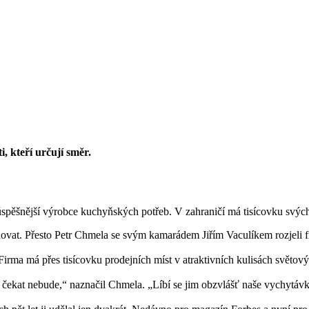
i, kteří určují směr.
spěšnější výrobce kuchyňských potřeb. V zahraničí má tisícovku svých p
novat. Přesto Petr Chmela se svým kamarádem Jiřím Vaculíkem rozjeli 
ma má přes tisícovku prodejních míst v atraktivních kulisách světových
čekat nebude,“ naznačil Chmela. „Líbí se jim obzvlášť naše vychytávky, 