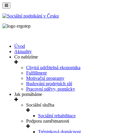
Úvod
Aktuality
Co nabízíme
Chytrá udržitelná ekonomika
Fulfillment
Motivační programy
Budování prodejních sítí
Pracovní oděvy, pomůcky
Jak pomáháme
Sociální služba
Sociální rehabilitace
Podpora zaměstnanosti
Tréninková domácnost