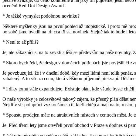
pečlivě zvažuje, do čeho konkrétně a na jaký trh půjdeme, jestli něco 
ocenění Red Dot Design Award.
* Je těžké vymyslet podobnou novinku?
Některé myšlenky jsou na první pohled až utopistické. I proto mě hro
po sobě jsme uvedli na trh cca tři sta novinek. Stejně tak to bude i leto
* Není to až příliš?
Je, ale zákazníci si na to zvykli a těší se především na naše novinky. 
* Skoro bych řekl, že design v domácích potřebách jste povýšili či zv
Je povzbuzující, že i v dnešní době, kdy mezi lidmi není tolik peně
zabalený. A to vše za cenu, která většinou příjemně překvapí. Dělám
* I díky tomu stále expandujete. Existuje plán, kde všude byste chtěli
O naše výrobky je celosvětově takový zájem, že přesný plán dělat nemu
Nejdřív si spolupráci vyzkoušíme a ti, kteří chtějí a mají na to, rostou
* Spoustu prodejen máte na atraktivních místech v centrech měst. Je t
Je. Před třemi lety jsme otevřeli první obchod v Praze a dodnes si p
* Ačkoliv působíte po celém světě, základna Tescomy i logistické ce