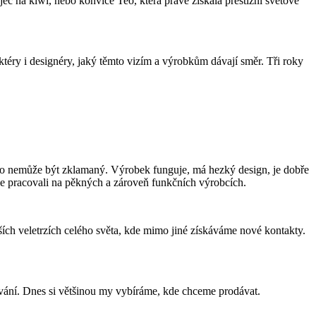
ječ na kiwi, nebo konvice Teo, která právě získala prestižní světové
téry i designéry, jaký těmto vizím a výrobkům dávají směr. Tři roky
ikdo nemůže být zklamaný. Výrobek funguje, má hezký design, je dobře
le pracovali na pěkných a zároveň funkčních výrobcích.
jších veletrzích celého světa, kde mimo jiné získáváme nové kontakty.
návání. Dnes si většinou my vybíráme, kde chceme prodávat.