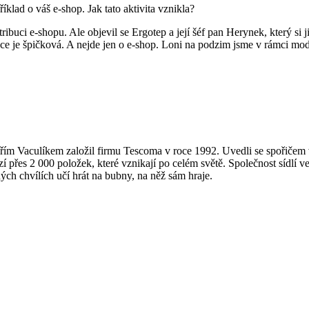
íklad o váš e-shop. Jak tato aktivita vznikla?
tribuci e-shopu. Ale objevil se Ergotep a její šéf pan Herynek, který s
 je špičková. A nejde jen o e-shop. Loni na podzim jsme v rámci mode
 Vaculíkem založil firmu Tescoma v roce 1992. Uvedli se spořičem vo
přes 2 000 položek, které vznikají po celém světě. Společnost sídlí ve
ch chvílích učí hrát na bubny, na něž sám hraje.
»