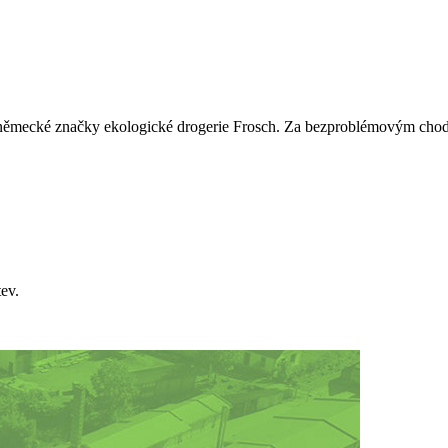
né německé značky ekologické drogerie Frosch. Za bezproblémovým chod
ev.