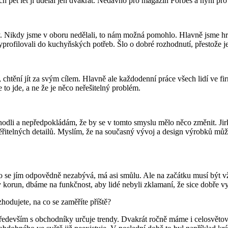
 pět let ji udělal jen dvakrát. Nedávno pro magazín Forbes a nyní 
uly. Nikdy jsme v oboru nedělali, to nám možná pomohlo. Hlavně jsme hr
 vyprofilovali do kuchyňských potřeb. Šlo o dobré rozhodnutí, přestože
chtění jít za svým cílem. Hlavně ale každodenní práce všech lidí ve fi
to jde, a ne že je něco neřešitelný problém.
dli a nepředpokládám, že by se v tomto smyslu mělo něco změnit. Jirka 
ěřitelných detailů. Myslím, že na současný vývoj a design výrobků mů
do se jím odpovědně nezabývá, má asi smůlu. Ale na začátku musí být vž
tky korun, dbáme na funkčnost, aby lidé nebyli zklamaní, že sice dobře v
hodujete, na co se zaměříte příště?
ředevším s obchodníky určuje trendy. Dvakrát ročně máme i celosvěto