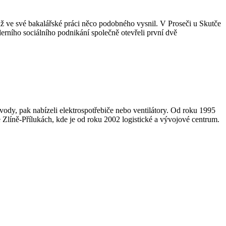
i již ve své bakalářské práci něco podobného vysnil. V Proseči u Skutče
rního sociálního podnikání společně otevřeli první dvě
dy, pak nabízeli elektrospotřebiče nebo ventilátory. Od roku 1995
 Zlíně-Přílukách, kde je od roku 2002 logistické a vývojové centrum.