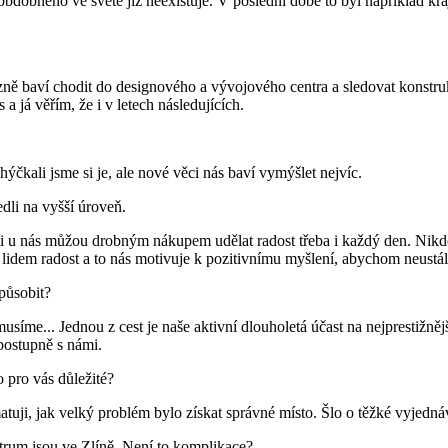
obdobného ve světě již neexistuje. V poslední době to byl například krá
zně baví chodit do designového a vývojového centra a sledovat konstruk
s a já věřím, že i v letech následujících.
Zhýčkali jsme si je, ale nové věci nás baví vymýšlet nejvíc.
edli na vyšší úroveň.
z, si u nás můžou drobným nákupem udělat radost třeba i každý den. N
e lidem radost a to nás motivuje k pozitivnímu myšlení, abychom neustá
 působit?
síme... Jednou z cest je naše aktivní dlouholetá účast na nejprestižně
 postupně s námi.
o pro vás důležité?
amatuji, jak velký problém bylo získat správné místo. Šlo o těžké vyjed
ntrum jsou ve Zlíně. Není to komplikace?