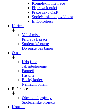
Komplexní integrace
Příprava k práci
Praxe žáků OZP
Společenská odpovědnost
Ergoprogress
Kariéra
Volná místa
Příprava k práci
Studentské praxe
Do praxe bez bariér
O nás
Kdo jsme
Jak integrujeme
Partneři
Historie
Etický kodex
Náhradní plnění
Reference
Obchodní projekty
Společenské projekty
Kontakt