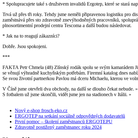
* Spolupracujete také s družstvem invalidů Ergotep, které se stará např
Trvá už přes tři roky. Tehdy jsme neměli připravenou logistiku pro dis
zaměstnává přes sto zdravotně znevýhodněných pracovníků, spolupráce
plnosortimentní prodejní centra Tescoma a další budou následovat.
* Jak na to reagují zákazníci?
Dobře. Jsou spokojeni.
***
FAKTA Petr Chmela (48) Zlínský rodák spolu se svým kamarádem Jiřím
se věnují výhradně kuchyňským potřebám. Firemní katalog dnes nabízí 
Se svou životní partnerkou Pavlou má dceru Michaelu, kterou ve volný
V Číně jsme otevřeli dva obchody, na další se dlouho čekat nebude. 
S fotbalem už jsme skončili, vidět jsme jen na stadionech v Itálii. »
Nový e-shop frosch-eko.cz
ERGOTEP na setkání sociálně odpovědných dodavatelů
První pomoc – školení zaměstnanců ERGOTEPU
Zdravotně postižený zaměstnanec roku 2024