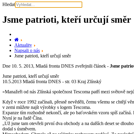
Hledat
Jsme patrioti, kteří určují směr
Aktuality
Napsali o nás
Jsme patrioti, kteří určují směr
Dne 10. 5. 2013, Mladá fronta DNES zveřejnili článek -
Jsme patriot
Jsme patrioti, kteří určují směr
10.5.2013 Mladá fronta DNES - str. 03 Kraj Zlínský
»Manažeři od nás Zlínská společnost Tescoma patří mezi světově nejú
Když v roce 1992 začínali, přesně nevěděli, čemu všemu se chtějí vě
v zemi můžete najít výrobky s logem Tescoma.
Expanze tím rozhodně nekončí, ale po baťovském vzoru spíš začíná. Fir
Nyní je na řadě Čína.
„Už jsme tam otevřeli první dva obchody a na dalších deset se dlouho 
dodal s úsměvem.