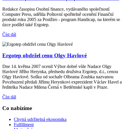
Redakce časopisu Osobní finance, vydávaného společností
Computer Press, udělila Poštovní spořitelně ocenění Finanční
produkt roku 2005 za Postžiro - program Handicap, na kterém se
úzce podílel také Ergotep.
Číst dál
Ergotep obdržel cenu Olgy Havlové
Dne 14. května 2007 ocenil Výbor dobré vůle Nadace Olgy
Havlové Jiřího Herynka, předsedu družstva Ergotep, d.i., cenou
Olgy Havlové. Sošku od sochaře Olbrama Zoubka nazvanou
Povzbuzení předali Jiřímu Herynkovi exprezident Václav Havel a
ředitelka Nadace Milena Černá v Betlémské kapli v Praze.
Číst dál
Co nabízíme
Chytrá udržitelná ekonomika
Fulfillment