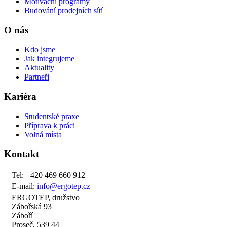
Motivační programy
Budování prodejních sítí
O nás
Kdo jsme
Jak integrujeme
Aktuality
Partneři
Kariéra
Studentské praxe
Příprava k práci
Volná místa
Kontakt
Tel: +420 469 660 912
E-mail:
info@ergotep.cz
ERGOTEP, družstvo
Zábořská 93
Záboří
Proseč, 539 44