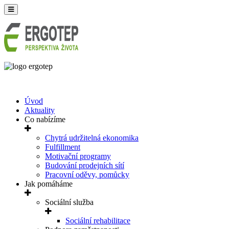
Úvod
Aktuality
Co nabízíme
Chytrá udržitelná ekonomika
Fulfillment
Motivační programy
Budování prodejních sítí
Pracovní oděvy, pomůcky
Jak pomáháme
Sociální služba
Sociální rehabilitace