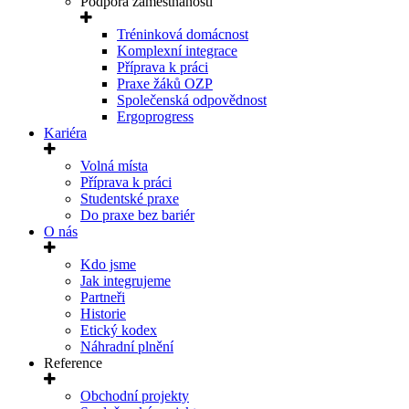
Podpora zaměstnanosti
Tréninková domácnost
Komplexní integrace
Příprava k práci
Praxe žáků OZP
Společenská odpovědnost
Ergoprogress
Kariéra
Volná místa
Příprava k práci
Studentské praxe
Do praxe bez bariér
O nás
Kdo jsme
Jak integrujeme
Partneři
Historie
Etický kodex
Náhradní plnění
Reference
Obchodní projekty