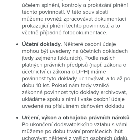
účelem splnění, kontroly a prokázání plnění
těchto povinností. V této souvislosti
můžeme rovněž zpracovávat dokumentaci
prokazující plnění těchto povinností, a to
včetně případné fotodokumentace.
Účetní doklady
. Některé osobní údaje
mohou být uvedeny na účetních dokladech
(tedy zejména fakturách). Podle našich
platných právních předpisů (např. zákona o
účetnictví či zákona o DPH) máme
povinnost tyto doklady uchovávat, a to až po
dobu 10 let. Pokud nám tedy vzniká
zákonná povinnost tyto doklady archivovat,
ukládáme spolu s nimi i vaše osobní údaje
uvedené na příslušném daňovém dokladu.
Určení, výkon a obhajoba právních nároků
.
Po ukončení dodavatelského vztahu s vámi
můžeme po dobu trvání promlčecích lhůt
uchovávat některé z vašich osobních údajů,