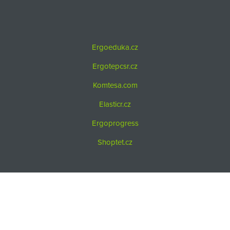
Ergoeduka.cz
Ergotepcsr.cz
Komtesa.com
Elasticr.cz
Ergoprogress
Shoptet.cz