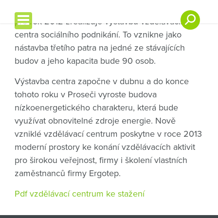
Ergotep v rámci své společenské odpovědnosti
pro rok 2012 zrealizuje výstavbu vzdělávacího
centra sociálního podnikání. To vznikne jako
nástavba třetího patra na jedné ze stávajících
budov a jeho kapacita bude 90 osob.
Výstavba centra započne v dubnu a do konce
tohoto roku v Proseči vyroste budova
nízkoenergetického charakteru, která bude
využívat obnovitelné zdroje energie. Nově
vzniklé vzdělávací centrum poskytne v roce 2013
moderní prostory ke konání vzdělávacích aktivit
pro širokou veřejnost, firmy i školení vlastních
zaměstnanců firmy Ergotep.
Pdf vzdělávací centrum ke stažení